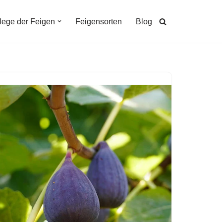
lege der Feigen
Feigensorten
Blog