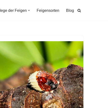
lege der Feigen
Feigensorten
Blog