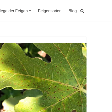
lege der Feigen
Feigensorten
Blog