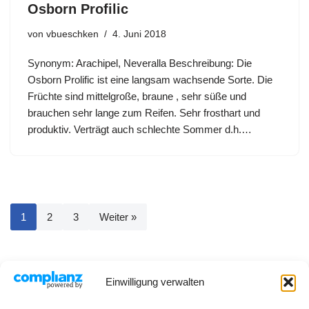
Osborn Profilic
von
vbueschken
4. Juni 2018
Synonym: Arachipel, Neveralla Beschreibung: Die
Osborn Prolific ist eine langsam wachsende Sorte. Die
Früchte sind mittelgroße, braune , sehr süße und
brauchen sehr lange zum Reifen. Sehr frosthart und
produktiv. Verträgt auch schlechte Sommer d.h.…
1
2
3
Weiter »
Einwilligung verwalten
Datenschutzerklärung
Impressum