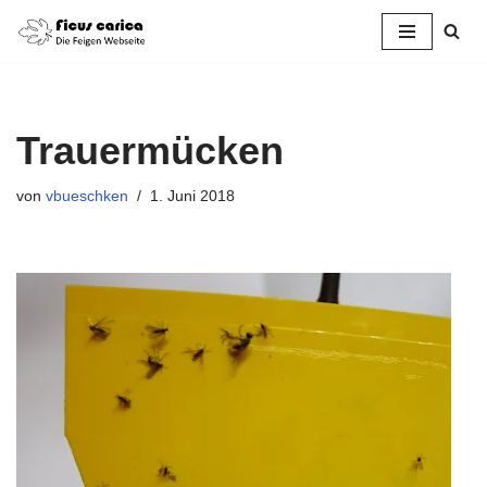
Zum
Inhalt
springen
Trauermücken
von
vbueschken
1. Juni 2018