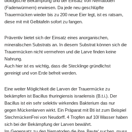
biologische Bekämpfung und der Einsatz von Nematoden
(Fadenwürmern) erwiesen. Da jede neu geschlüpfte
Trauermücken wieder bis zu 200 neue Eier legt, ist es ratsam,
diese mit mit Gelbtafeln sofort zu fangen.
Präventiv bietet sich der Einsatz eines anorganischen,
mineralischen Substrats an. In diesem Substrat können sich die
Trauermücken nicht vermehren und die Larve finden keine
Nahrung.
Auch hier ist es wichtig, dass die Stecklinge gründlichst
gereinigt und von Erde befreit werden.
Eine weiter Möglichkeit die Larven der Trauermücke zu
bekämpfen ist Bacillus thuringiensis israelensis (B.t.i.). Der
Bacillus ist ein sehr selektiv wirkendes Bakterium das nur
gegen Mückenlarven wirkt. Ein Präparat mit Bti ist zum Beispiel
StechmückenFrei von Neudorff. 4 Tropfen auf 10l Wasser haben
sich bei der Bekämpfung der Larven bewährt.
Im Gegensatz zu den Nematoden die ihre ‚Beute‘ suchen, muss