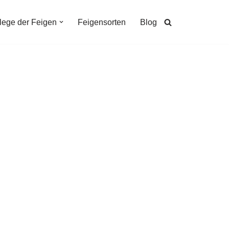
lege der Feigen
Feigensorten
Blog