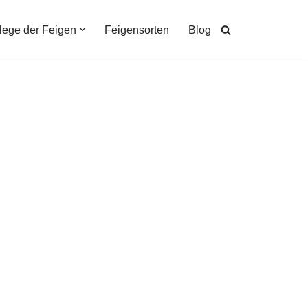
lege der Feigen
Feigensorten
Blog