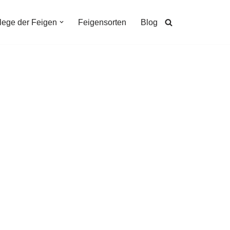
lege der Feigen
Feigensorten
Blog