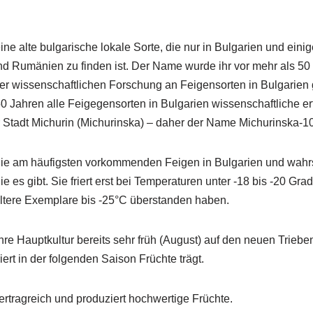
ine alte bulgarische lokale Sorte, die nur in Bulgarien und ein
d Rumänien zu finden ist. Der Name wurde ihr vor mehr als 5
er wissenschaftlichen Forschung an Feigensorten in Bulgarie
50 Jahren alle Feigegensorten in Bulgarien wissenschaftliche er
r Stadt Michurin (Michurinska) – daher der Name Michurinska-10
 die am häufigsten vorkommenden Feigen in Bulgarien und wahr
e es gibt. Sie friert erst bei Temperaturen unter -18 bis -20 Grad
ltere Exemplare bis -25°C überstanden haben.
hre Hauptkultur bereits sehr früh (August) auf den neuen Triebe
iert in der folgenden Saison Früchte trägt.
ertragreich und produziert hochwertige Früchte.