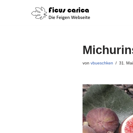
Zum
Inhalt
springen
Michurin
von
vbueschken
31. Ma