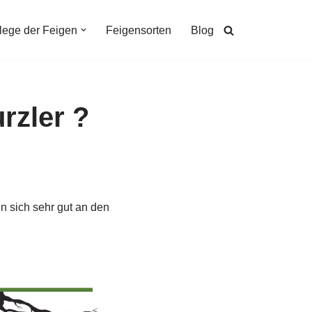
lege der Feigen
Feigensorten
Blog
rzler ?
n sich sehr gut an den