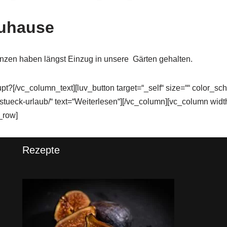
Zuhause
nzen haben längst Einzug in unsere Gärten gehalten.
t?[/vc_column_text][luv_button target=“_self“ size=““ color_sc
n-stueck-urlaub/“ text=“Weiterlesen“][/vc_column][vc_column wi
_row]
Rezepte