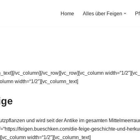
Home
Alles über Feigen
Pf
_text][/vc_column][/vc_row][vc_row][vc_column width=“1/2″][v
column width=“1/2″][vc_column_text]
ige
Nutzpflanzen und wird seit der Antike im gesamten Mittelmeerra
f=“https://feigen.bueschken.com/die-feige-geschichte-und-herkun
][vc_column width=“1/2″][vc_column_text]