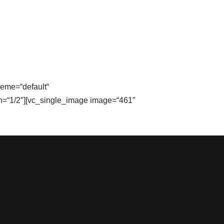
heme=“default“
dth=“1/2″][vc_single_image image=“461″