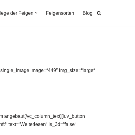
lege der Feigen
Feigensorten
Blog
c_single_image image=“449″ img_size=“large“
um angebaut[/vc_column_text][luv_button
ft/“ text=“Weiterlesen“ is_3d=“false“