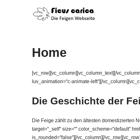
Zum
Inhalt
springen
Home
[vc_row][vc_column][vc_column_text][/vc_column
luv_animation=“c-animate-left“][/vc_column][vc_
Die Geschichte der Fe
Die Feige zählt zu den ältesten domestizierten 
target=“_self“ size=““ color_scheme=“default“ hre
is_rounded=“false“][/vc_column][/vc_row][vc_row